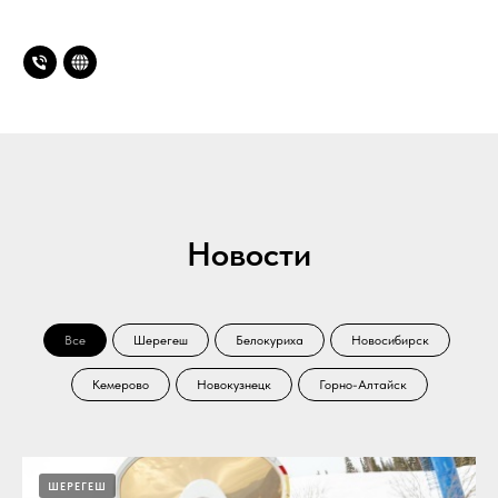
Новости
Все
Шерегеш
Белокуриха
Новосибирск
Кемерово
Новокузнецк
Горно-Алтайск
ШЕРЕГЕШ