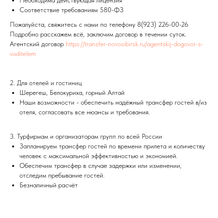
Необходима действующая лицензия
Соответствие требованиям 580-ФЗ
Пожалуйста, свяжитесь с нами по телефону 8(923) 226-00-26
Подробно расскажем всё, заключим договор в течении суток.
Агентский договор
https://transfer-novosibirsk.ru/agentskij-dogovor-s-
voditelem
2. Для отелей и гостиниц
Шерегеш, Белокуриха, горный Алтай
Наши возможности - обеспечить надёжный трансфер гостей в/из
отеля, согласовать все нюансы и требования.
3. Турфирмам и организаторам групп по всей России
Запланируем трансфер гостей по времени прилета и количеству
человек с максимальной эффективностью и экономией.
Обеспечим трансфер в случае задержки или изменении,
отследим пребывание гостей.
Безналичный расчёт